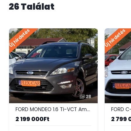
26 Találat
Új hirdetés
Új hirdetés
28
FORD MONDEO 1.6 Ti-VCT Ambiente SZÉP-ÜLÉSFŰTÉS-DIGIT KLÍMA-SONY-TEMPOMAT-PDC!
2 199 000Ft
2 799 