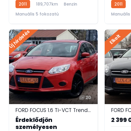
2011
189,707km
Benzin
2011
Manuális 5 fokozatú
Manuális
Új hirdetés
Elkelt
20
FORD FOCUS 1.6 Ti-VCT Trend ÜLÉSFŰTÉS-FRISS VIZSGA-VONÓHOROG!
Érdeklődjön
2 399 
személyesen