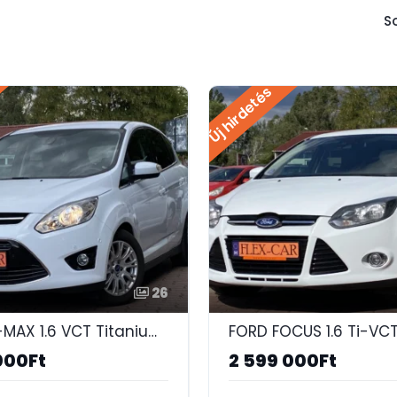
S
Új hirdetés
26
FORD C-MAX 1.6 VCT Titanium 124 E KM-125 LE-SONY HIFI-ÜLÉSFŰTÉS-TEMPOMAT-PARKOL​ÓASSZISZTENS-PDC!
000Ft
2 599 000Ft