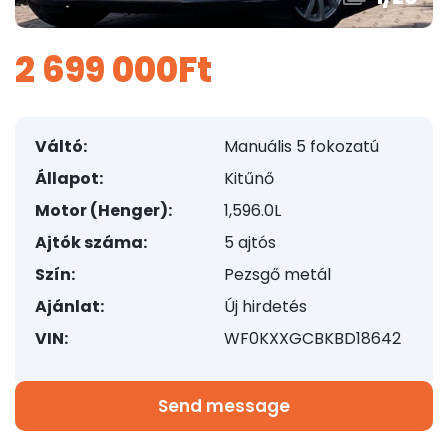
2 699 000Ft
Váltó:
Manuális 5 fokozatú
Állapot:
Kitűnő
Motor (Henger):
1,596.0L
Ajtók száma:
5 ajtós
Szín:
Pezsgő metál
Ajánlat:
Új hirdetés
VIN:
WF0KXXGCBKBD18642
Send message