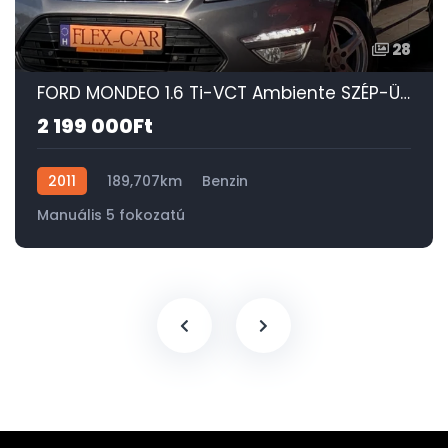
28
FORD MONDEO 1.6 Ti-VCT Ambiente SZÉP-ÜLÉSFŰTÉS-DIGIT KLÍMA-SONY-TEMPOMAT-PDC!
2 199 000Ft
2011
189,707km
Benzin
Manuális 5 fokozatú