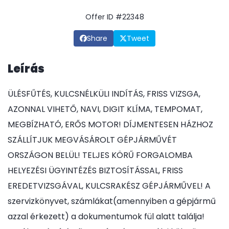
Offer ID #22348
Share
Tweet
Leírás
ÜLÉSFŰTÉS, KULCSNÉLKÜLI INDÍTÁS, FRISS VIZSGA,
AZONNAL VIHETŐ, NAVI, DIGIT KLÍMA, TEMPOMAT,
MEGBÍZHATÓ, ERŐS MOTOR! DÍJMENTESEN HÁZHOZ
SZÁLLÍTJUK MEGVÁSÁROLT GÉPJÁRMŰVÉT
ORSZÁGON BELÜL! TELJES KÖRŰ FORGALOMBA
HELYEZÉSI ÜGYINTÉZÉS BIZTOSÍTÁSSAL, FRISS
EREDETVIZSGÁVAL, KULCSRAKÉSZ GÉPJÁRMŰVEL! A
szervizkönyvet, számlákat(amennyiben a gépjármű
azzal érkezett) a dokumentumok fül alatt találja!