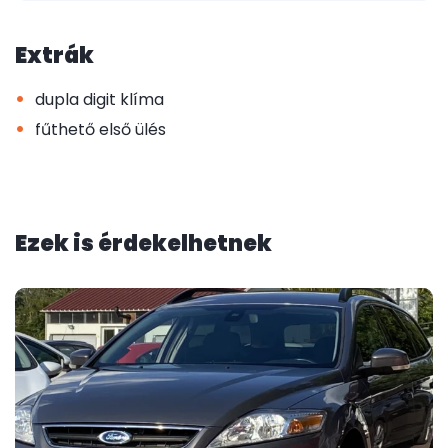
Extrák
•
dupla digit klíma
•
fűthető első ülés
Ezek is érdekelhetnek