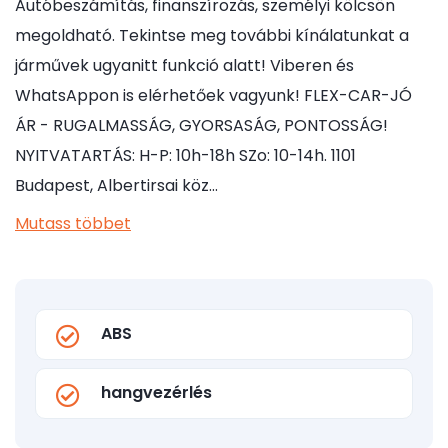
Autóbeszámítás, finanszírozás, személyi kölcsön
megoldható. Tekintse meg további kínálatunkat a
járművek ugyanitt funkció alatt! Viberen és
WhatsAppon is elérhetőek vagyunk! FLEX-CAR-JÓ
ÁR - RUGALMASSÁG, GYORSASÁG, PONTOSSÁG!
NYITVATARTÁS: H-P: 10h-18h SZo: 10-14h. 1101
Budapest, Albertirsai köz…
Mutass többet
ABS
hangvezérlés