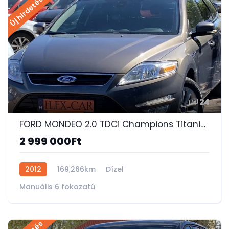
Új hirdetés
24
FORD MONDEO 2.0 TDCi Champions Titanium NAVI-MEMÓRIÁS FŰTHETŐ FÉLBŐR ÜLÉS-SZERVIZKÖNYV!
2 999 000Ft
2012
169,266km
Dízel
Manuális 6 fokozatú