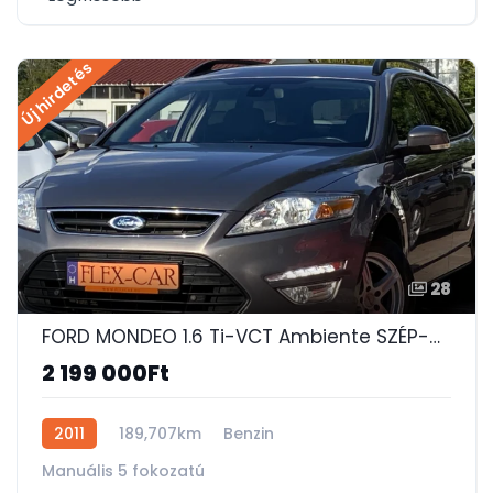
Új hirdetés
28
FORD MONDEO 1.6 Ti-VCT Ambiente SZÉP-ÜLÉSFŰTÉS-DIGIT KLÍMA-SONY-TEMPOMAT-PDC!
2 199 000Ft
2011
189,707km
Benzin
Manuális 5 fokozatú