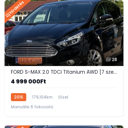
Új hirdetés
28
FORD S-MAX 2.0 TDCi Titanium AWD [7 személy] 4x4-KÉZI 6 SEB-7 ÜLÉS-PARKOLÓASSZISZTENS!
4 999 000Ft
2016
179,104km
Dízel
Manuális 6 fokozatú