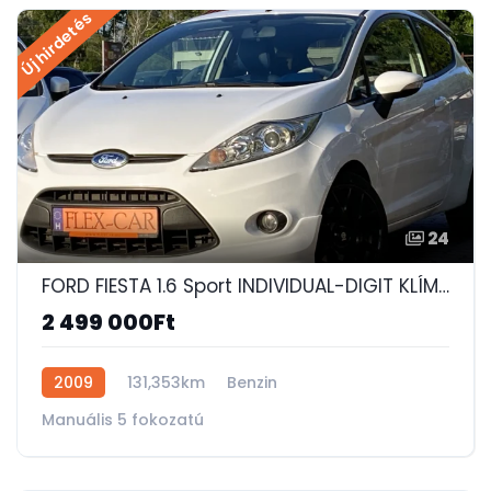
Új hirdetés
24
FORD FIESTA 1.6 Sport INDIVIDUAL-DIGIT KLÍMA-SPARCO FELNI--ÜLÉSFŰTÉS-BŐR BELSŐ!
2 499 000Ft
2009
131,353km
Benzin
Manuális 5 fokozatú