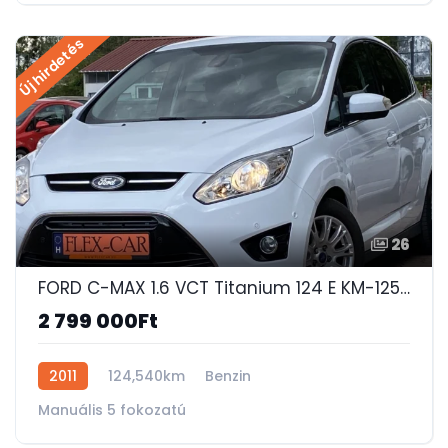
Új hirdetés
26
FORD C-MAX 1.6 VCT Titanium 124 E KM-125 LE-SONY HIFI-ÜLÉSFŰTÉS-TEMPOMAT-PARKOL​ÓASSZISZTENS-PDC!
2 799 000Ft
2011
124,540km
Benzin
Manuális 5 fokozatú