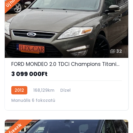
32
FORD MONDEO 2.0 TDCi Champions Titanium 19-ES KERÉK-MEMÓRIÁS FŰTHETŐ ÜLÉS-SZERVIZKÖNYV!
3 099 000Ft
2012
168,129km
Dízel
Manuális 6 fokozatú
Érkezik