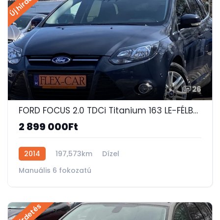
Új hirdetés
26
FORD FOCUS 2.0 TDCi Titanium 163 LE-FÉLBŐR-PDC-PARKOLÓASSZISZTENS-KEYLESS-GO-SYNC!
2 899 000Ft
2014
197,573km
Dízel
Manuális 6 fokozatú
Új hirdetés