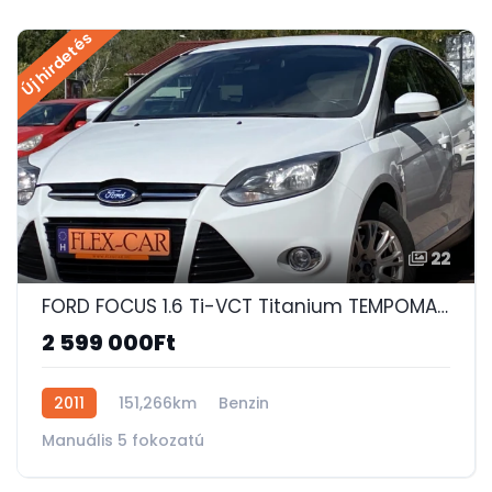
Új hirdetés
22
FORD FOCUS 1.6 Ti-VCT Titanium TEMPOMAT-ELEKTROMOS FÉLBŐR ÜLÉS-ÜLÉSFŰTÉS-VONÓHOROG-DUPLA DIGIT KLÍMA!
2 599 000Ft
2011
151,266km
Benzin
Manuális 5 fokozatú