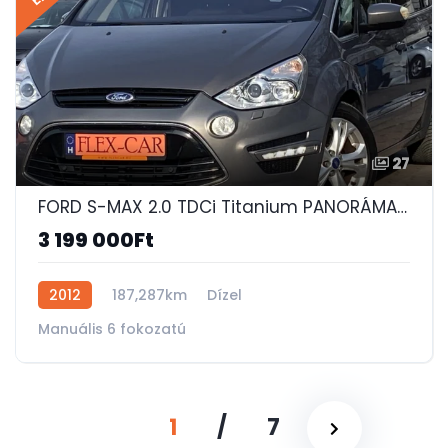
27
FORD S-MAX 2.0 TDCi Titanium PANORÁMATETŐ-163 LE-7 ÜLÉS-ÜLÉSFŰTÉS-BI-XENON-TEMPOMAT!
3 199 000Ft
2012
187,287km
Dízel
Manuális 6 fokozatú
1
/
7