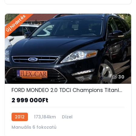
Új hirdetés
30
FORD MONDEO 2.0 TDCi Champions Titanium NAPFÉNYTETŐ-XENON-MEMÓRIÁS FŰTHETŐ BŐRÜLÉS-KEYLESS-GO!
2 999 000Ft
2012
173,184km
Dízel
Manuális 6 fokozatú