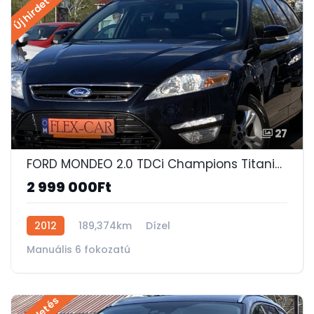
Új hirdetés
27
FORD MONDEO 2.0 TDCi Champions Titanium NAVI-MEMÓRIÁS FŰTHETŐ FÉLBŐR ÜLÉS-SZERVIZKÖNYV!
2 999 000Ft
2012
189,374km
Dízel
Manuális 6 fokozatú