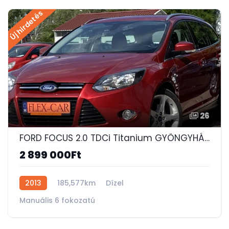
Új hirdetés
26
FORD FOCUS 2.0 TDCi Titanium GYÖNGYHÁZ-BORDÓ-163 LE-SONY AUDIO-AUTOMATA VONÓHOROG-KEYLESS-GO!
2 899 000Ft
2013
185,577km
Dízel
Manuális 6 fokozatú