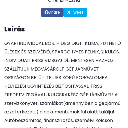
Offer ID #23392
Share
Tweet
Leírás
GYÁRI INDIVIDUAL BŐR, HIDEG DIGIT KLÍMA, FŰTHETŐ
ÜLÉSEK ÉS SZÉLVÉDŐ, SPARCO 17-ES FELNIK, 2 KULCS,
INDIVIDUAL! FRISS VIZSGA! DÍJMENTESEN HÁZHOZ
SZÁLLÍTJUK MEGVÁSÁROLT GÉPJÁRMŰVÉT
ORSZÁGON BELÜL! TELJES KÖRŰ FORGALOMBA
HELYEZÉSI ÜGYINTÉZÉS BIZTOSÍTÁSSAL, FRISS
EREDETVIZSGÁVAL, KULCSRAKÉSZ GÉPJÁRMŰVEL! A
szervizkönyvet, számlákat(amennyiben a gépjármű
azzal érkezett) a dokumentumok fül alatt találja!
Autóbeszámítás, finanszírozás, személyi kölcsön