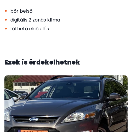
•
bőr belső
•
digitális 2 zónás klíma
•
fűthető első ülés
Ezek is érdekelhetnek