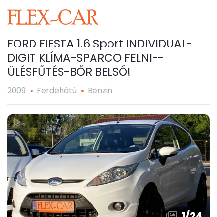
FORD FIESTA 1.6 Sport INDIVIDUAL-
DIGIT KLÍMA-SPARCO FELNI--
ÜLÉSFŰTÉS-BŐR BELSŐ!
2009
Ferdehátú
Benzin
1
/
24