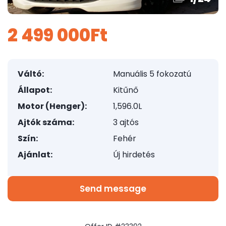
2 499 000Ft
Váltó:
Manuális 5 fokozatú
Állapot:
Kitűnő
Motor (Henger):
1,596.0L
Ajtók száma:
3 ajtós
Szín:
Fehér
Ajánlat:
Új hirdetés
Send message