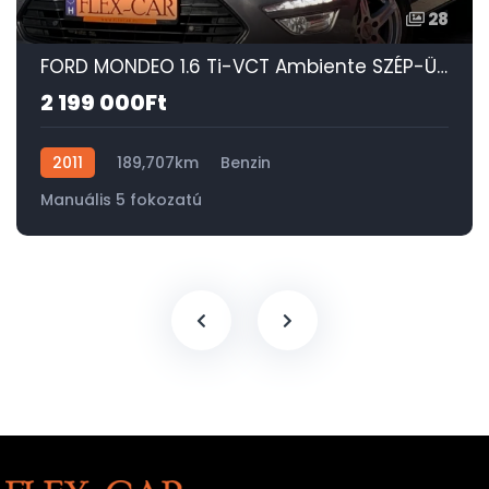
28
FORD MONDEO 1.6 Ti-VCT Ambiente SZÉP-ÜLÉSFŰTÉS-DIGIT KLÍMA-SONY-TEMPOMAT-PDC!
2 199 000Ft
2011
189,707km
Benzin
Manuális 5 fokozatú