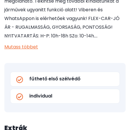
megoldható. Tekintse meg további kínálatunkat a
járművek ugyanitt funkció alatt! Viberen és
WhatsAppon is elérhetőek vagyunk! FLEX-CAR-JÓ
ÁR - RUGALMASSÁG, GYORSASÁG, PONTOSSÁG!
NYITVATARTÁS: H-P: 10h-18h SZo: 10-14h.…
Mutass többet
fűthető első szélvédő
individual
Extrák