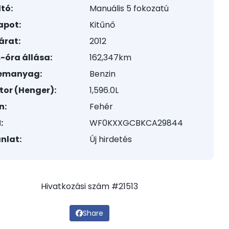
tó:
Manuális 5 fokozatú
apot:
Kitűnő
árat:
2012
-óra állása:
162,347km
emanyag:
Benzin
tor (Henger):
1,596.0L
n:
Fehér
:
WF0KXXGCBKCA29844
nlat:
Új hirdetés
Hivatkozási szám #21513
Share