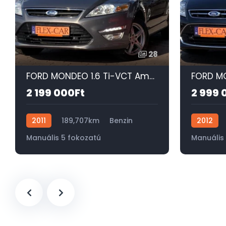
28
FORD MONDEO 1.6 Ti-VCT Ambiente SZÉP-ÜLÉSFŰTÉS-DIGIT KLÍMA-SONY-TEMPOMAT-PDC!
2 199 000Ft
2 999 
2011
189,707km
Benzin
2012
Manuális 5 fokozatú
Manuális