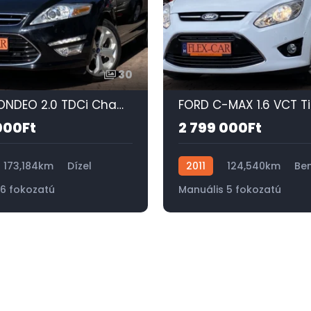
30
FORD MONDEO 2.0 TDCi Champions Titanium NAPFÉNYTETŐ-XENON-MEMÓRIÁS FŰTHETŐ BŐRÜLÉS-KEYLESS-GO!
000Ft
2 799 000Ft
173,184km
Dízel
2011
124,540km
Ben
 6 fokozatú
Manuális 5 fokozatú