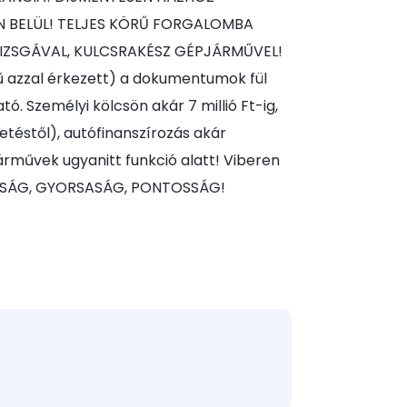
 BELÜL! TELJES KÖRŰ FORGALOMBA
TVIZSGÁVAL, KULCSRAKÉSZ GÉPJÁRMŰVEL!
 azzal érkezett) a dokumentumok fül
ó. Személyi kölcsön akár 7 millió Ft-ig,
etéstől), autófinanszírozás akár
árművek ugyanitt funkció alatt! Viberen
ASSÁG, GYORSASÁG, PONTOSSÁG!