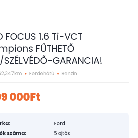
 FOCUS 1.6 Ti-VCT
mpions FŰTHETŐ
S/SZÉLVÉDŐ-GARANCIA!
62,347km
Ferdehátú
Benzin
99 000Ft
rka:
Ford
tók száma:
5 ajtós