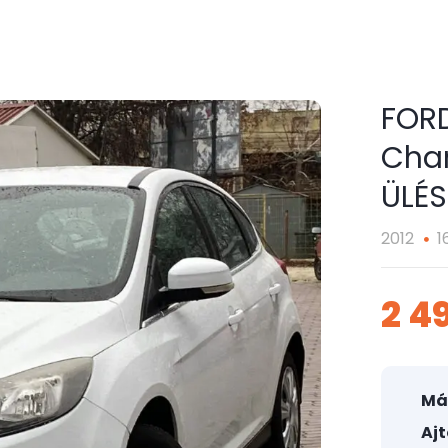
FORD
Cha
ÜLÉ
2012
1
2 4
Má
Aj