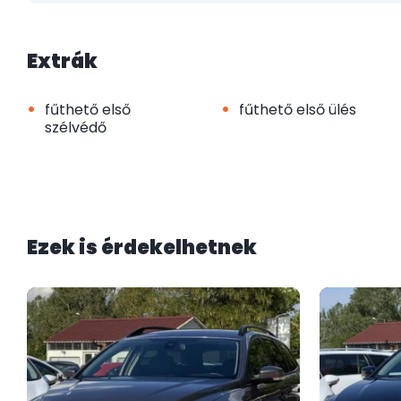
Extrák
•
•
fűthető első
fűthető első ülés
szélvédő
Ezek is érdekelhetnek