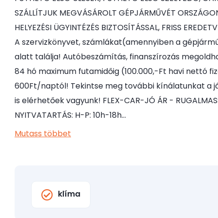
SZÁLLÍTJUK MEGVÁSÁROLT GÉPJÁRMŰVÉT ORSZÁGON
HELYEZÉSI ÜGYINTÉZÉS BIZTOSÍTÁSSAL, FRISS EREDE
A szervizkönyvet, számlákat(amennyiben a gépjármű
alatt találja! Autóbeszámítás, finanszírozás megoldhat
84 hó maximum futamidőig (100.000,-Ft havi nettó fiz
600Ft/naptól! Tekintse meg további kínálatunkat a j
is elérhetőek vagyunk! FLEX-CAR-JÓ ÁR - RUGALM
NYITVATARTÁS: H-P: 10h-18h…
Mutass többet
klíma