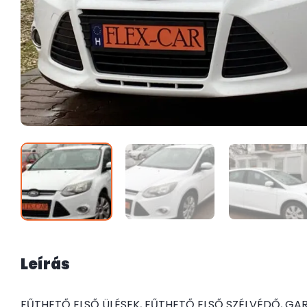
Leírás
FŰTHETŐ ELSŐ ÜLÉSEK, FŰTHETŐ ELSŐ SZÉLVÉDŐ, GA