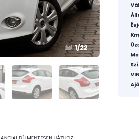
Vál
Áll
Évj
Km
Üz
1
/
22
Mo
Szí
VIN
Ajá
RANCIA! DÍJMENTESEN HÁZHOZ