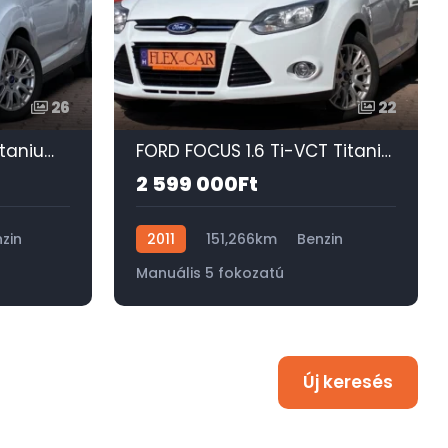
26
22
FORD C-MAX 1.6 VCT Titanium 124 E KM-125 LE-SONY HIFI-ÜLÉSFŰTÉS-TEMPOMAT-PARKOL​ÓASSZISZTENS-PDC!
FORD FOCUS 1.6 Ti-VCT Titanium TEMPOMAT-ELEKTROMOS FÉLBŐR ÜLÉS-ÜLÉSFŰTÉS-VONÓHOROG-DUPLA DIGIT KLÍMA!
2 599 000Ft
zin
2011
151,266km
Benzin
Manuális 5 fokozatú
Új keresés