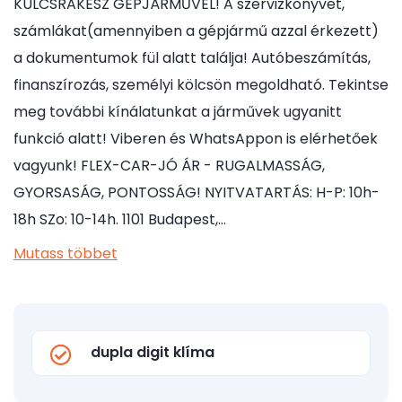
KULCSRAKÉSZ GÉPJÁRMŰVEL! A szervizkönyvet,
számlákat(amennyiben a gépjármű azzal érkezett)
a dokumentumok fül alatt találja! Autóbeszámítás,
finanszírozás, személyi kölcsön megoldható. Tekintse
meg további kínálatunkat a járművek ugyanitt
funkció alatt! Viberen és WhatsAppon is elérhetőek
vagyunk! FLEX-CAR-JÓ ÁR - RUGALMASSÁG,
GYORSASÁG, PONTOSSÁG! NYITVATARTÁS: H-P: 10h-
18h SZo: 10-14h. 1101 Budapest,…
Mutass többet
dupla digit klíma