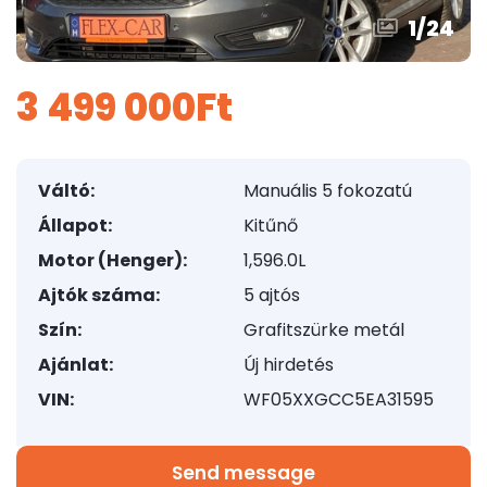
1
/
24
3 499 000Ft
Váltó:
Manuális 5 fokozatú
Állapot:
Kitűnő
Motor (Henger):
1,596.0L
Ajtók száma:
5 ajtós
Szín:
Grafitszürke metál
Ajánlat:
Új hirdetés
VIN:
WF05XXGCC5EA31595
Send message