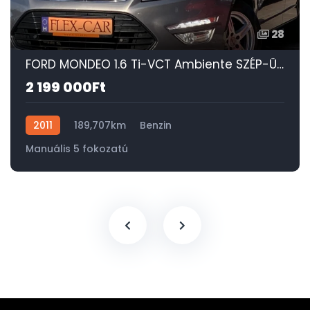
28
FORD MONDEO 1.6 Ti-VCT Ambiente SZÉP-ÜLÉSFŰTÉS-DIGIT KLÍMA-SONY-TEMPOMAT-PDC!
2 199 000Ft
2011
189,707km
Benzin
Manuális 5 fokozatú