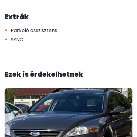
Extrák
•
Parkoló asszisztens
•
SYNC
Ezek is érdekelhetnek