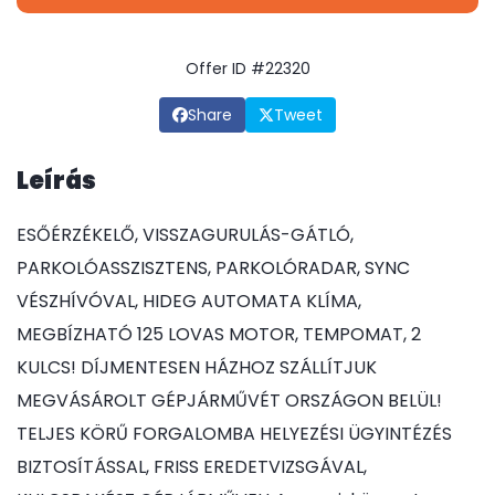
Offer ID #22320
Share
Tweet
Leírás
ESŐÉRZÉKELŐ, VISSZAGURULÁS-GÁTLÓ,
PARKOLÓASSZISZTENS, PARKOLÓRADAR, SYNC
VÉSZHÍVÓVAL, HIDEG AUTOMATA KLÍMA,
MEGBÍZHATÓ 125 LOVAS MOTOR, TEMPOMAT, 2
KULCS! DÍJMENTESEN HÁZHOZ SZÁLLÍTJUK
MEGVÁSÁROLT GÉPJÁRMŰVÉT ORSZÁGON BELÜL!
TELJES KÖRŰ FORGALOMBA HELYEZÉSI ÜGYINTÉZÉS
BIZTOSÍTÁSSAL, FRISS EREDETVIZSGÁVAL,