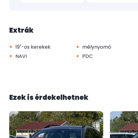
Extrák
•
•
19"-os kerekek
mélynyomó
•
•
NAVI
PDC
Ezek is érdekelhetnek