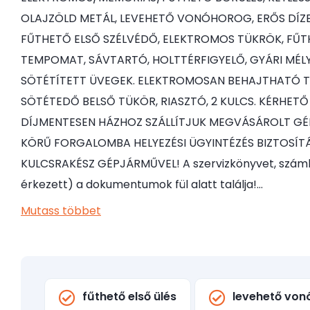
OLAJZÖLD METÁL, LEVEHETŐ VONÓHOROG, ERŐS DÍZEL 
FŰTHETŐ ELSŐ SZÉLVÉDŐ, ELEKTROMOS TÜKRÖK, FŰTHE
TEMPOMAT, SÁVTARTÓ, HOLTTÉRFIGYELŐ, GYÁRI MÉLY
SÖTÉTÍTETT ÜVEGEK. ELEKTROMOSAN BEHAJTHATÓ 
SÖTÉTEDŐ BELSŐ TÜKÖR, RIASZTÓ, 2 KULCS. KÉRHET
DÍJMENTESEN HÁZHOZ SZÁLLÍTJUK MEGVÁSÁROLT GÉ
KÖRŰ FORGALOMBA HELYEZÉSI ÜGYINTÉZÉS BIZTOSÍTÁS
KULCSRAKÉSZ GÉPJÁRMŰVEL! A szervizkönyvet, szám
érkezett) a dokumentumok fül alatt találja!…
Mutass többet
fűthető első ülés
levehető von