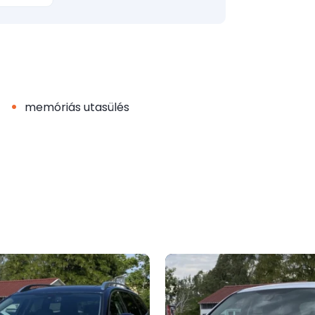
•
memóriás utasülés