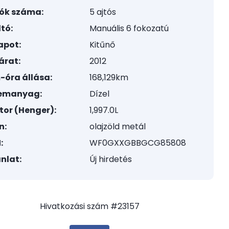
tók száma:
5 ajtós
tó:
Manuális 6 fokozatú
apot:
Kitűnő
árat:
2012
-óra állása:
168,129km
emanyag:
Dízel
tor (Henger):
1,997.0L
n:
olajzöld metál
:
WF0GXXGBBGCG85808
nlat:
Új hirdetés
Hivatkozási szám #23157