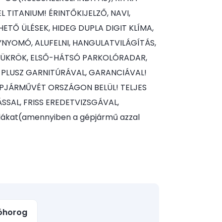
TITANIUM! ÉRINTŐKIJELZŐ, NAVI,
TŐ ÜLÉSEK, HIDEG DUPLA DIGIT KLÍMA,
NYOMÓ, ALUFELNI, HANGULATVILÁGÍTÁS,
TÜKRÖK, ELSŐ-HÁTSÓ PARKOLÓRADAR,
Ő PLUSZ GARNITÚRÁVAL, GARANCIÁVAL!
PJÁRMŰVÉT ORSZÁGON BELÜL! TELJES
SAL, FRISS EREDETVIZSGÁVAL,
lákat(amennyiben a gépjármű azzal
óhorog