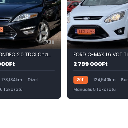
30
FORD MONDEO 2.0 TDCi Champions Titanium NAPFÉNYTETŐ-XENON-MEMÓRIÁS FŰTHETŐ BŐRÜLÉS-KEYLESS-GO!
000Ft
2 799 000Ft
173,184km
Dízel
2011
124,540km
Ben
 6 fokozatú
Manuális 5 fokozatú