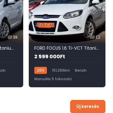
26
22
FORD C-MAX 1.6 VCT Titanium 124 E KM-125 LE-SONY HIFI-ÜLÉSFŰTÉS-TEMPOMAT-PARKOL​ÓASSZISZTENS-PDC!
FORD FOCUS 1.6 Ti-VCT Titanium TEMPOMAT-ELEKTROMOS FÉLBŐR ÜLÉS-ÜLÉSFŰTÉS-VONÓHOROG-DUPLA DIGIT KLÍMA!
2 599 000Ft
zin
2011
151,266km
Benzin
Manuális 5 fokozatú
Új keresés