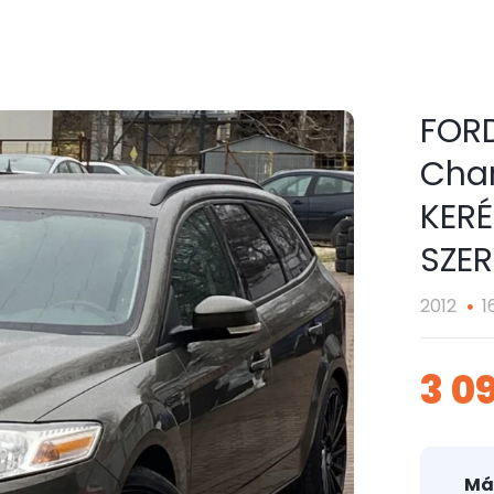
FOR
Cham
KER
SZER
2012
1
3 0
Má