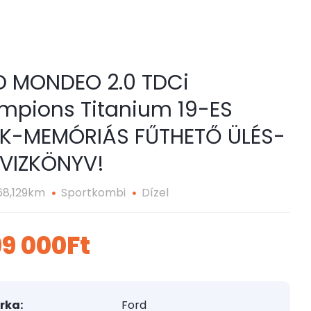
D MONDEO 2.0 TDCi
pions Titanium 19-ES
ÉK-MEMÓRIÁS FŰTHETŐ ÜLÉS-
VIZKÖNYV!
68,129km
Sportkombi
Dízel
99 000Ft
rka:
Ford