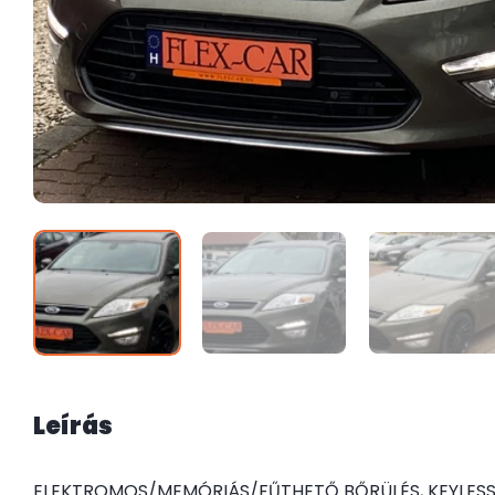
Leírás
ELEKTROMOS/MEMÓRIÁS/FŰTHETŐ BŐRÜLÉS, KEYLESS-