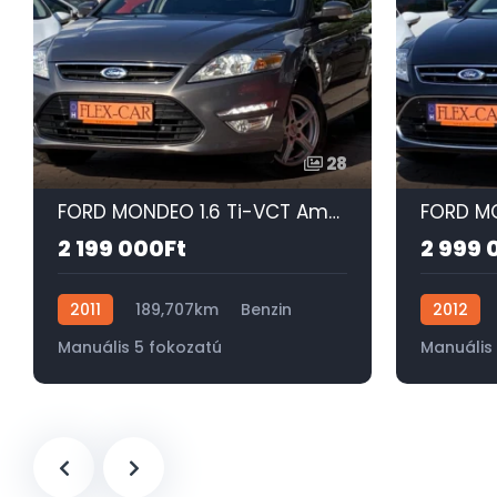
28
FORD MONDEO 1.6 Ti-VCT Ambiente SZÉP-ÜLÉSFŰTÉS-DIGIT KLÍMA-SONY-TEMPOMAT-PDC!
2 199 000Ft
2 999 
2011
189,707km
Benzin
2012
Manuális 5 fokozatú
Manuális