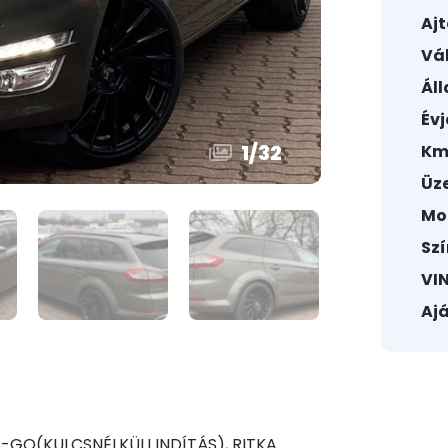
Aj
Vál
Áll
Évj
1
/
32
Km
Üz
Mo
Szí
VIN
Ajá
GO(KULCSNÉLKÜLI INDÍTÁS), RITKA