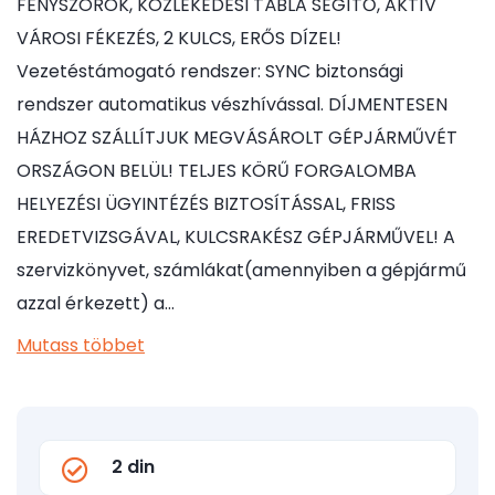
FÉNYSZÓRÓK, KÖZLEKEDÉSI TÁBLA SEGÍTŐ, AKTÍV
VÁROSI FÉKEZÉS, 2 KULCS, ERŐS DÍZEL!
Vezetéstámogató rendszer: SYNC biztonsági
rendszer automatikus vészhívással. DÍJMENTESEN
HÁZHOZ SZÁLLÍTJUK MEGVÁSÁROLT GÉPJÁRMŰVÉT
ORSZÁGON BELÜL! TELJES KÖRŰ FORGALOMBA
HELYEZÉSI ÜGYINTÉZÉS BIZTOSÍTÁSSAL, FRISS
EREDETVIZSGÁVAL, KULCSRAKÉSZ GÉPJÁRMŰVEL! A
szervizkönyvet, számlákat(amennyiben a gépjármű
azzal érkezett) a…
Mutass többet
2 din