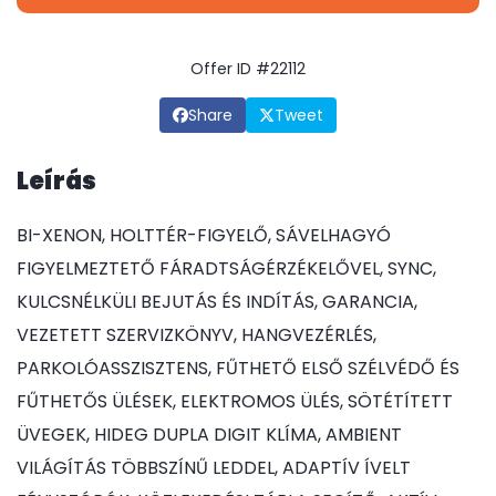
Offer ID #22112
Share
Tweet
Leírás
BI-XENON, HOLTTÉR-FIGYELŐ, SÁVELHAGYÓ
FIGYELMEZTETŐ FÁRADTSÁGÉRZÉKELŐVEL, SYNC,
KULCSNÉLKÜLI BEJUTÁS ÉS INDÍTÁS, GARANCIA,
VEZETETT SZERVIZKÖNYV, HANGVEZÉRLÉS,
PARKOLÓASSZISZTENS, FŰTHETŐ ELSŐ SZÉLVÉDŐ ÉS
FŰTHETŐS ÜLÉSEK, ELEKTROMOS ÜLÉS, SÖTÉTÍTETT
ÜVEGEK, HIDEG DUPLA DIGIT KLÍMA, AMBIENT
VILÁGÍTÁS TÖBBSZÍNŰ LEDDEL, ADAPTÍV ÍVELT