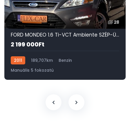
28
FORD MONDEO 1.6 Ti-VCT Ambiente SZÉP-ÜLÉSFŰTÉS-DIGIT KLÍMA-SONY-TEMPOMAT-PDC!
2 199 000Ft
2011
189,707km
Benzin
Manuális 5 fokozatú