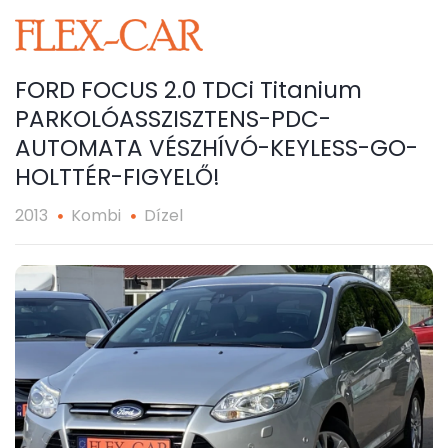
FORD FOCUS 2.0 TDCi Titanium
PARKOLÓASSZISZTENS-PDC-
AUTOMAT​A VÉSZHÍVÓ-KEYLESS-GO-
HOLTTÉR-FI​GYELŐ!
2013
Kombi
Dízel