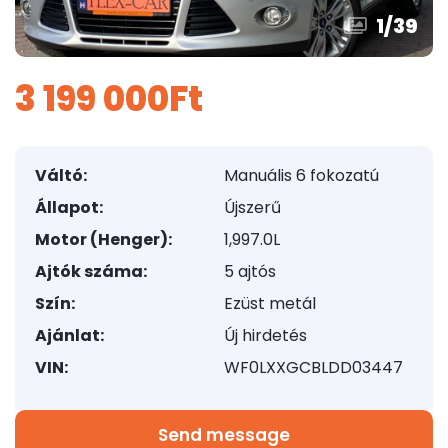
1
/
39
3 199 000Ft
Váltó:
Manuális 6 fokozatú
Állapot:
Újszerű
Motor (Henger):
1,997.0L
Ajtók száma:
5 ajtós
Szín:
Ezüst metál
Ajánlat:
Új hirdetés
VIN:
WF0LXXGCBLDD03447
Send message