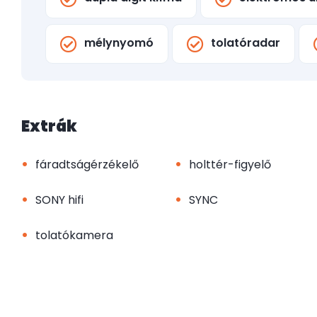
mélynyomó
tolatóradar
Extrák
•
•
fáradtságérzékelő
holttér-figyelő
•
•
SONY hifi
SYNC
•
tolatókamera