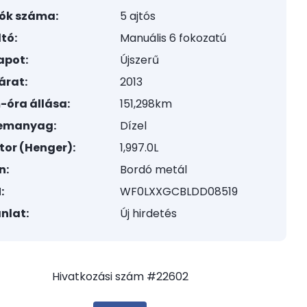
tók száma:
5 ajtós
tó:
Manuális 6 fokozatú
apot:
Újszerű
árat:
2013
-óra állása:
151,298km
emanyag:
Dízel
tor (Henger):
1,997.0L
n:
Bordó metál
:
WF0LXXGCBLDD08519
nlat:
Új hirdetés
Hivatkozási szám #22602