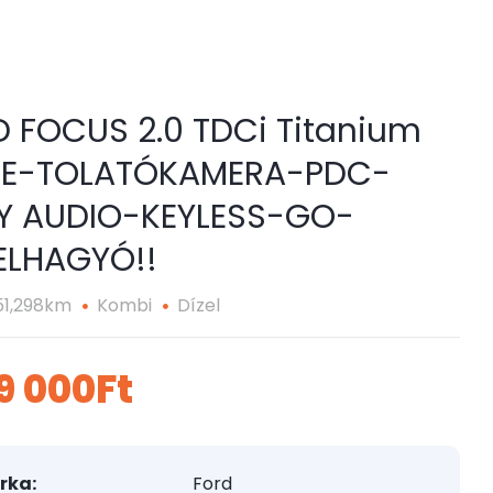
 FOCUS 2.0 TDCi Titanium
 LE-TOLATÓKAMERA-PDC-
Y AUDIO-KEYLESS-GO-
ELHAGYÓ!!
51,298km
Kombi
Dízel
99 000Ft
rka:
Ford