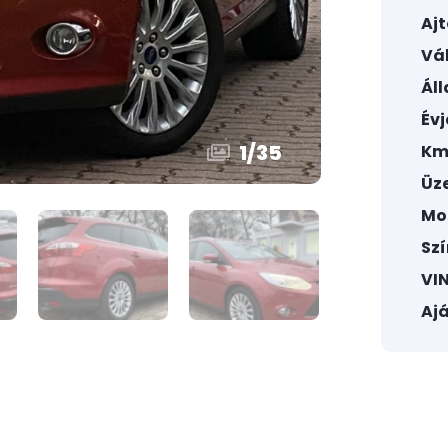
Aj
Vál
Áll
Évj
1
/
35
Km
Üz
Mo
Szí
VIN
Ajá