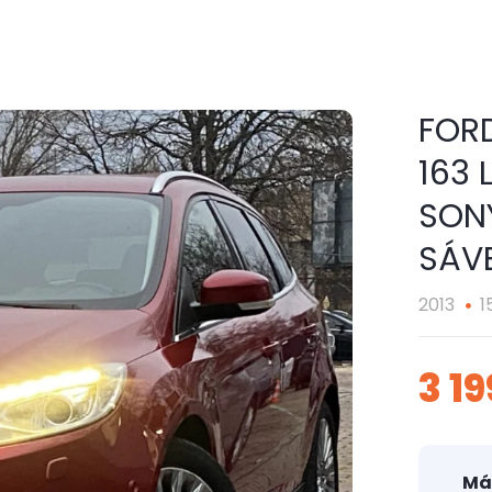
FORD
163
SON
SÁV
2013
1
3 1
Má