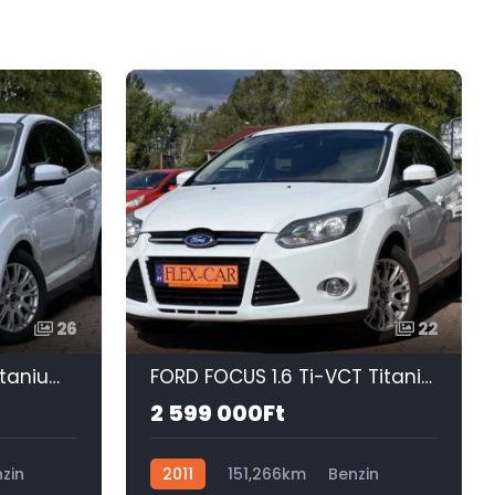
26
22
FORD C-MAX 1.6 VCT Titanium 124 E KM-125 LE-SONY HIFI-ÜLÉSFŰTÉS-TEMPOMAT-PARKOL​ÓASSZISZTENS-PDC!
FORD FOCUS 1.6 Ti-VCT Titanium TEMPOMAT-ELEKTROMOS FÉLBŐR ÜLÉS-ÜLÉSFŰTÉS-VONÓHOROG-DUPLA DIGIT KLÍMA!
2 599 000Ft
zin
2011
151,266km
Benzin