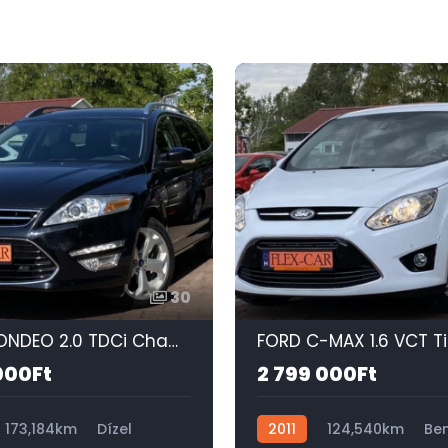
30
FORD MONDEO 2.0 TDCi Champions Titanium NAPFÉNYTETŐ-XENON-MEMÓRIÁS FŰTHETŐ BŐRÜLÉS-KEYLESS-GO!
000Ft
2 799 000Ft
173,184km
Dízel
2011
124,540km
Ben