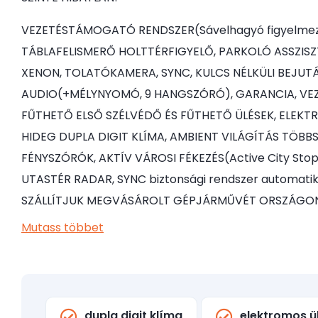
VEZETÉSTÁMOGATÓ RENDSZER(Sávelhagyó figyelmezt
TÁBLAFELISMERŐ HOLTTÉRFIGYELŐ, PARKOLÓ ASSZIS
XENON, TOLATÓKAMERA, SYNC, KULCS NÉLKÜLI BEJUTÁ
AUDIO(+MÉLYNYOMÓ, 9 HANGSZÓRÓ), GARANCIA, VEZ
FŰTHETŐ ELSŐ SZÉLVÉDŐ ÉS FŰTHETŐ ÜLÉSEK, ELEKT
HIDEG DUPLA DIGIT KLÍMA, AMBIENT VILÁGÍTÁS TÖBBS
FÉNYSZÓRÓK, AKTÍV VÁROSI FÉKEZÉS(Active City Stop 
UTASTÉR RADAR, SYNC biztonsági rendszer automati
SZÁLLÍTJUK MEGVÁSÁROLT GÉPJÁRMŰVÉT ORSZÁGON
Mutass többet
dupla digit klíma
elektromos ü