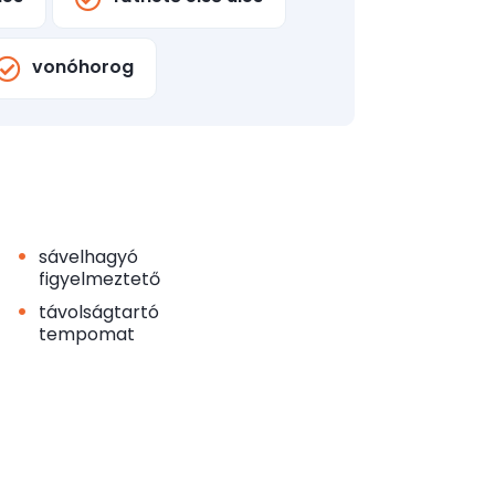
vonóhorog
•
sávelhagyó
figyelmeztető
•
távolságtartó
tempomat