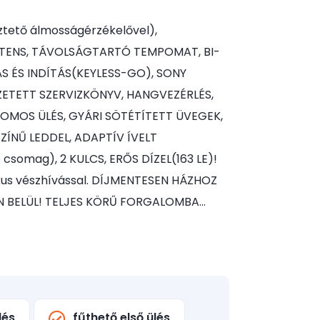
ető álmosságérzékelővel),
ZTENS, TÁVOLSÁGTARTÓ TEMPOMAT, BI-
S ÉS INDÍTÁS(KEYLESS-GO), SONY
ETETT SZERVIZKÖNYV, HANGVEZÉRLÉS,
ROMOS ÜLÉS, GYÁRI SÖTÉTÍTETT ÜVEGEK,
ZÍNŰ LEDDEL, ADAPTÍV ÍVELT
csomag), 2 KULCS, ERŐS DÍZEL(163 LE)!
kus vészhívással. DÍJMENTESEN HÁZHOZ
 BELÜL! TELJES KÖRŰ FORGALOMBA…
lés
fűthető első ülés