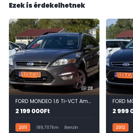
Ezek is érdekelhetnek
28
FORD MONDEO 1.6 Ti-VCT Ambiente SZÉP-ÜLÉSFŰTÉS-DIGIT KLÍMA-SONY-TEMPOMAT-PDC!
2 199 000Ft
2 999 
2011
189,707km
Benzin
2012