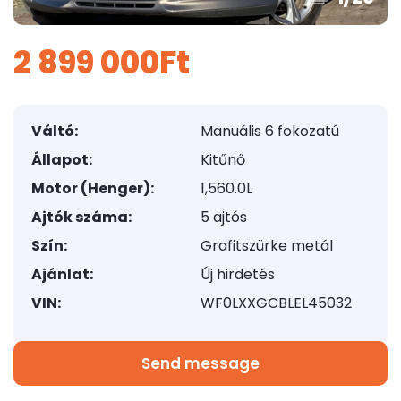
2 899 000Ft
Váltó:
Manuális 6 fokozatú
Állapot:
Kitűnő
Motor (Henger):
1,560.0L
Ajtók száma:
5 ajtós
Szín:
Grafitszürke metál
Ajánlat:
Új hirdetés
VIN:
WF0LXXGCBLEL45032
Send message