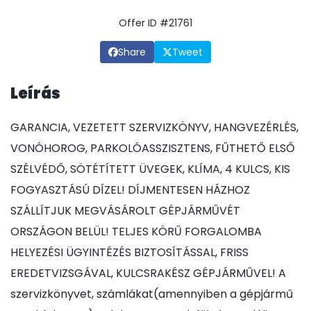
Offer ID #21761
Share
Tweet
Leírás
GARANCIA, VEZETETT SZERVIZKÖNYV, HANGVEZÉRLÉS,
VONÓHOROG, PARKOLÓASSZISZTENS, FŰTHETŐ ELSŐ
SZÉLVÉDŐ, SÖTÉTÍTETT ÜVEGEK, KLÍMA, 4 KULCS, KIS
FOGYASZTÁSÚ DÍZEL! DÍJMENTESEN HÁZHOZ
SZÁLLÍTJUK MEGVÁSÁROLT GÉPJÁRMŰVÉT
ORSZÁGON BELÜL! TELJES KÖRŰ FORGALOMBA
HELYEZÉSI ÜGYINTÉZÉS BIZTOSÍTÁSSAL, FRISS
EREDETVIZSGÁVAL, KULCSRAKÉSZ GÉPJÁRMŰVEL! A
szervizkönyvet, számlákat(amennyiben a gépjármű