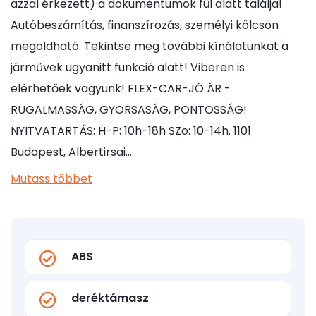
azzal érkezett) a dokumentumok fül alatt találja!
Autóbeszámítás, finanszírozás, személyi kölcsön
megoldható. Tekintse meg további kínálatunkat a
járművek ugyanitt funkció alatt! Viberen is
elérhetőek vagyunk! FLEX-CAR-JÓ ÁR -
RUGALMASSÁG, GYORSASÁG, PONTOSSÁG!
NYITVATARTÁS: H-P: 10h-18h SZo: 10-14h. 1101
Budapest, Albertirsai…
Mutass többet
ABS
deréktámasz