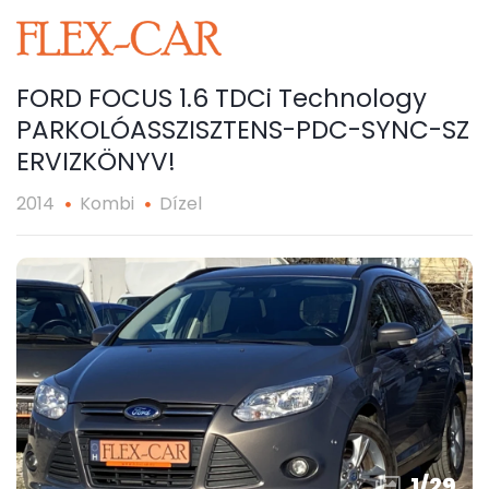
FORD FOCUS 1.6 TDCi Technology
PARKOLÓASSZISZTENS-PDC-SYNC-SZ​
ERVIZKÖNYV!
2014
Kombi
Dízel
1
/
29