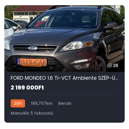
28
FORD MONDEO 1.6 Ti-VCT Ambiente SZÉP-ÜLÉSFŰTÉS-DIGIT KLÍMA-SONY-TEMPOMAT-PDC!
2 199 000Ft
2011
189,707km
Benzin
Manuális 5 fokozatú