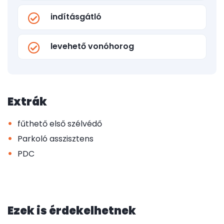
indításgátló
levehető vonóhorog
Extrák
•
fűthető első szélvédő
•
Parkoló asszisztens
•
PDC
Ezek is érdekelhetnek