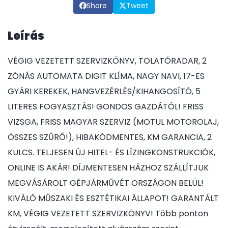
Share
Tweet
Leírás
VÉGIG VEZETETT SZERVIZKÖNYV, TOLATÓRADAR, 2
ZÓNÁS AUTOMATA DIGIT KLÍMA, NAGY NAVI, 17-ES
GYÁRI KEREKEK, HANGVEZÉRLÉS/KIHANGOSÍTÓ, 5
LITERES FOGYASZTÁS! GONDOS GAZDÁTÓL! FRISS
VIZSGA, FRISS MAGYAR SZERVIZ (MOTUL MOTOROLAJ,
ÖSSZES SZŰRŐ!), HIBAKÓDMENTES, KM GARANCIA, 2
KULCS. TELJESEN ÚJ HITEL- ÉS LÍZINGKONSTRUKCIÓK,
ONLINE IS AKÁR! DÍJMENTESEN HÁZHOZ SZÁLLÍTJUK
MEGVÁSÁROLT GÉPJÁRMŰVÉT ORSZÁGON BELÜL!
KIVÁLÓ MŰSZAKI ÉS ESZTÉTIKAI ÁLLAPOT! GARANTÁLT
KM, VÉGIG VEZETETT SZERVIZKÖNYV! Több ponton