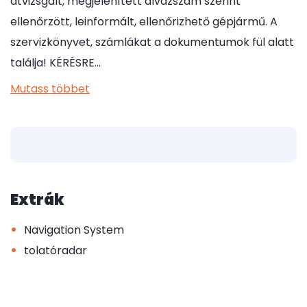
átvizsgált, megjelenített alvázszám szerint
ellenőrzött, leinformált, ellenőrizhető gépjármű. A
szervizkönyvet, számlákat a dokumentumok fül alatt
találja! KÉRÉSRE…
Mutass többet
Extrák
•
Navigation System
•
tolatóradar