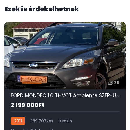
Ezek is érdekelhetnek
28
FORD MONDEO 1.6 Ti-VCT Ambiente SZÉP-ÜLÉSFŰTÉS-DIGIT KLÍMA-SONY-TEMPOMAT-PDC!
2 199 000Ft
2011
189,707km
Benzin