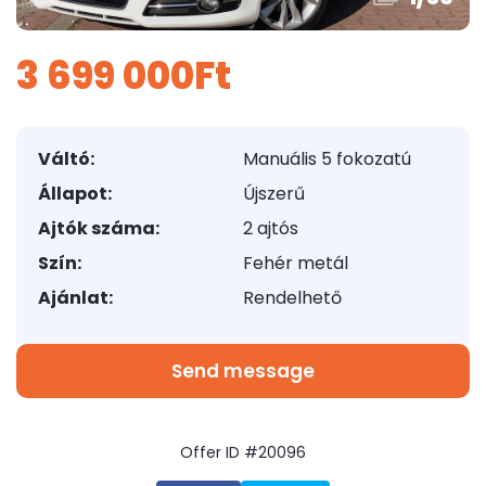
3 699 000Ft
Váltó:
Manuális 5 fokozatú
Állapot:
Újszerű
Ajtók száma:
2 ajtós
Szín:
Fehér metál
Ajánlat:
Rendelhető
Send message
Offer ID #20096