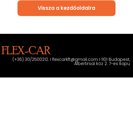
Vissza a kezdőoldalra
(+36) 30/2500212. I flexcarkft@gmail.com I 1101 Budapest,
Albertirsai köz 2. 7-es kapu